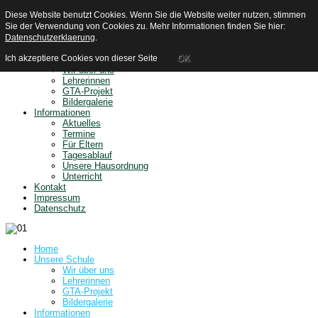
Aktuelle Seite:
Home
Diese Website benutzt Cookies. Wenn Sie die Website weiter nutzen, stimmen
Suchen...
Sie der Verwendung von Cookies zu. Mehr Informationen finden Sie hier:
Datenschutzerklaerung
.
Home
Ich akzeptiere Cookies von dieser Seite
OK
Unsere Schule
Wir über uns
Lehrerinnen
GTA-Projekt
Bildergalerie
Informationen
Aktuelles
Termine
Für Eltern
Tagesablauf
Unsere Hausordnung
Unterricht
Kontakt
Impressum
Datenschutz
Home
Unsere Schule
Wir über uns
Lehrerinnen
GTA-Projekt
Bildergalerie
Informationen